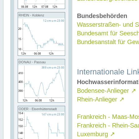
Bundesbehörden
RHEIN - Koblenz
Wasserstraßen- und Sc
Bundesamt für Seesch
Bundesanstalt für G
DONAU - Passau
Internationale Lin
Hochwasserinformat
Bodensee-Anlieger
↗
Rhein-Anlieger
↗
ODER - Eisenhüttenstadt
Frankreich - Maas-Mo
Frankreich - Rhein-Sa
Luxemburg
↗