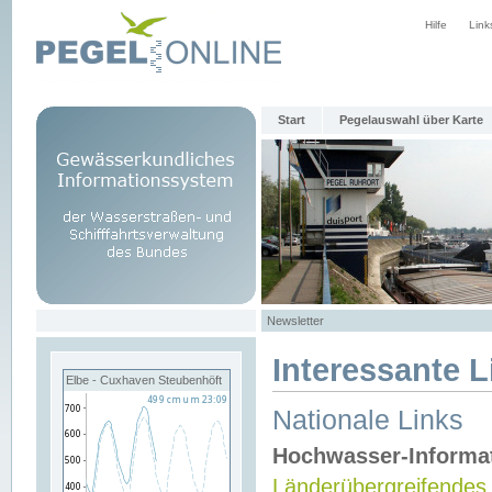
Hilfe
Link
Start
Pegelauswahl über Karte
Newsletter
Interessante L
Elbe - Cuxhaven Steubenhöft
Nationale Links
Hochwasser-Informa
Länderübergreifendes