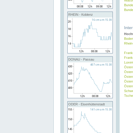
Wasse
Bunde
Bunde
RHEIN - Koblenz
Inte
Hochw
Boden
Rhein
Frank
Frank
DONAU - Passau
Luxe
Öster
Öster
Öster
Öster
Österr
Schw
Tsche
ODER - Eisenhüttenstadt