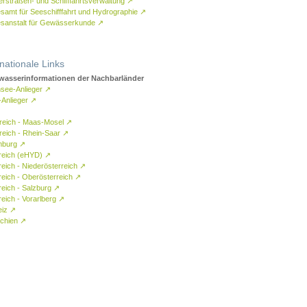
rstraßen- und Schifffahrtsverwaltung
↗
samt für Seeschifffahrt und Hydrographie
↗
sanstalt für Gewässerkunde
↗
rnationale Links
asserinformationen der Nachbarländer
see-Anlieger
↗
-Anlieger
↗
reich - Maas-Mosel
↗
reich - Rhein-Saar
↗
mburg
↗
reich (eHYD)
↗
reich - Niederösterreich
↗
reich - Oberösterreich
↗
reich - Salzburg
↗
eich - Vorarlberg
↗
eiz
↗
chien
↗