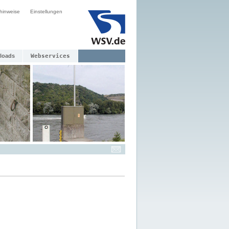
hinweise
Einstellungen
loads
Webservices