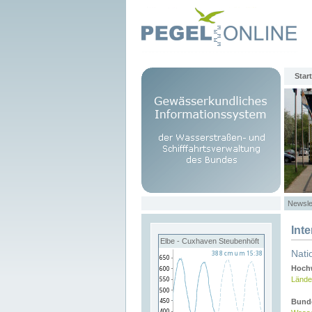
Start
Newsle
Int
Elbe - Cuxhaven Steubenhöft
Nati
Hochw
Lände
Bund