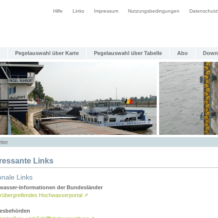
Hilfe
Links
Impressum
Nutzungsbedingungen
Datenschutz
Pegelauswahl über Karte
Pegelauswahl über Tabelle
Abo
Down
tter
eressante Links
onale Links
asser-Informationen der Bundesländer
rübergreifendes Hochwasserportal
↗
esbehörden