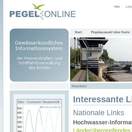
Hilfe
Link
Start
Pegelauswahl über Karte
Newsletter
Interessante L
Elbe - Cuxhaven Steubenhöft
Nationale Links
Hochwasser-Informa
Länderübergreifendes