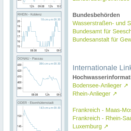
Bundesbehörden
RHEIN - Koblenz
Wasserstraßen- und Sc
Bundesamt für Seesch
Bundesanstalt für G
DONAU - Passau
Internationale Lin
Hochwasserinformat
Bodensee-Anlieger
↗
Rhein-Anlieger
↗
ODER - Eisenhüttenstadt
Frankreich - Maas-Mo
Frankreich - Rhein-Sa
Luxemburg
↗