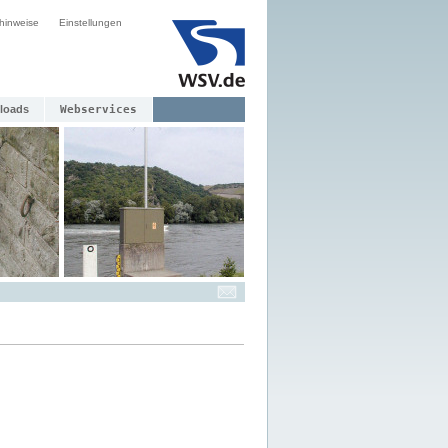
hinweise
Einstellungen
loads
Webservices