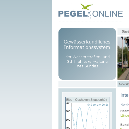
Start
Newsle
Int
Elbe - Cuxhaven Steubenhöft
Nati
Hochw
Lände
Bund