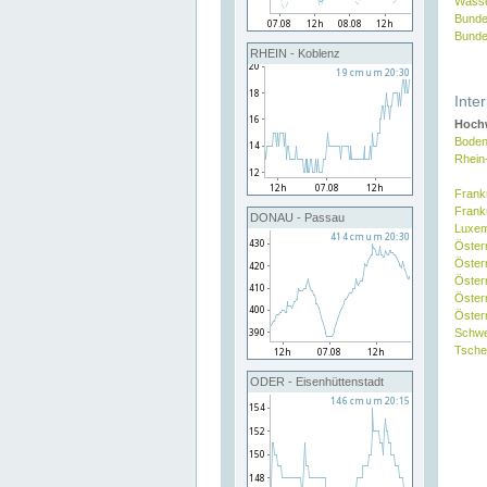
Wasse
Bunde
Bunde
RHEIN - Koblenz
Inte
Hochw
Boden
Rhein
Frank
Frank
DONAU - Passau
Luxe
Öster
Öster
Öster
Öster
Österr
Schw
Tsche
ODER - Eisenhüttenstadt