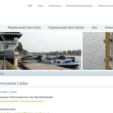
Hilfe
Links
Impressum
Nutzungsbedingungen
Datenschutz
Pegelauswahl über Karte
Pegelauswahl über Tabelle
Abo
Down
tter
eressante Links
onale Links
asser-Informationen der Bundesländer
rübergreifendes Hochwasserportal
↗
esbehörden