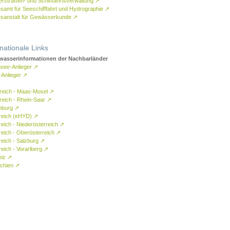
rstraßen- und Schifffahrtsverwaltung
↗
samt für Seeschifffahrt und Hydrographie
↗
sanstalt für Gewässerkunde
↗
rnationale Links
asserinformationen der Nachbarländer
see-Anlieger
↗
-Anlieger
↗
reich - Maas-Mosel
↗
reich - Rhein-Saar
↗
mburg
↗
reich (eHYD)
↗
reich - Niederösterreich
↗
reich - Oberösterreich
↗
reich - Salzburg
↗
eich - Vorarlberg
↗
eiz
↗
chien
↗