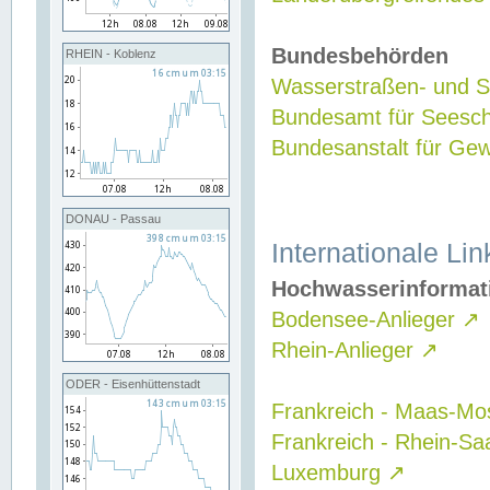
Bundesbehörden
RHEIN - Koblenz
Wasserstraßen- und Sc
Bundesamt für Seesch
Bundesanstalt für G
DONAU - Passau
Internationale Lin
Hochwasserinformat
Bodensee-Anlieger
↗
Rhein-Anlieger
↗
ODER - Eisenhüttenstadt
Frankreich - Maas-Mo
Frankreich - Rhein-Sa
Luxemburg
↗