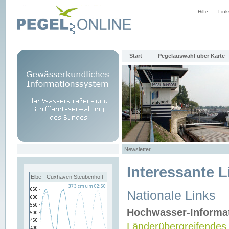
Hilfe
Link
Start
Pegelauswahl über Karte
Newsletter
Interessante L
Elbe - Cuxhaven Steubenhöft
Nationale Links
Hochwasser-Informa
Länderübergreifendes