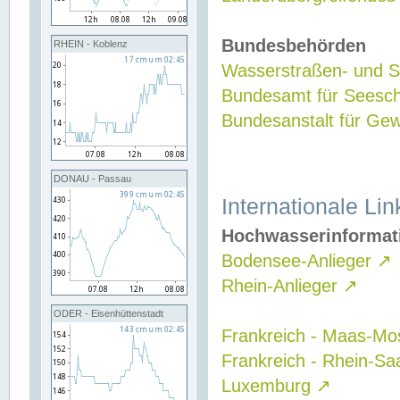
Bundesbehörden
RHEIN - Koblenz
Wasserstraßen- und Sc
Bundesamt für Seesch
Bundesanstalt für G
DONAU - Passau
Internationale Lin
Hochwasserinformat
Bodensee-Anlieger
↗
Rhein-Anlieger
↗
ODER - Eisenhüttenstadt
Frankreich - Maas-Mo
Frankreich - Rhein-Sa
Luxemburg
↗