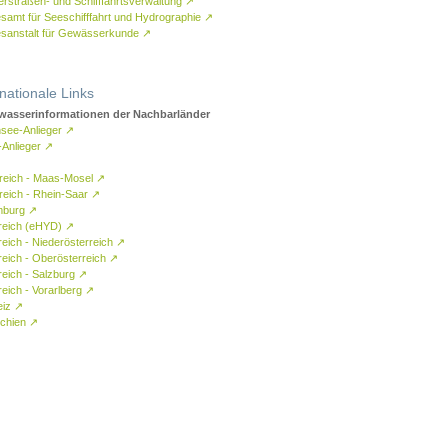
rstraßen- und Schifffahrtsverwaltung
↗
samt für Seeschifffahrt und Hydrographie
↗
sanstalt für Gewässerkunde
↗
rnationale Links
asserinformationen der Nachbarländer
see-Anlieger
↗
-Anlieger
↗
reich - Maas-Mosel
↗
reich - Rhein-Saar
↗
mburg
↗
reich (eHYD)
↗
reich - Niederösterreich
↗
reich - Oberösterreich
↗
reich - Salzburg
↗
eich - Vorarlberg
↗
eiz
↗
chien
↗