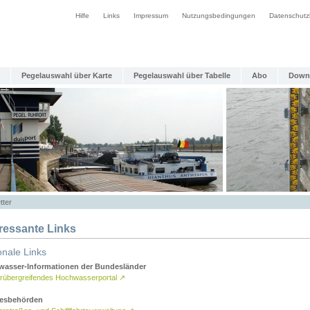
Hilfe
Links
Impressum
Nutzungsbedingungen
Datenschutz
Pegelauswahl über Karte
Pegelauswahl über Tabelle
Abo
Down
tter
eressante Links
onale Links
asser-Informationen der Bundesländer
rübergreifendes Hochwasserportal
↗
esbehörden