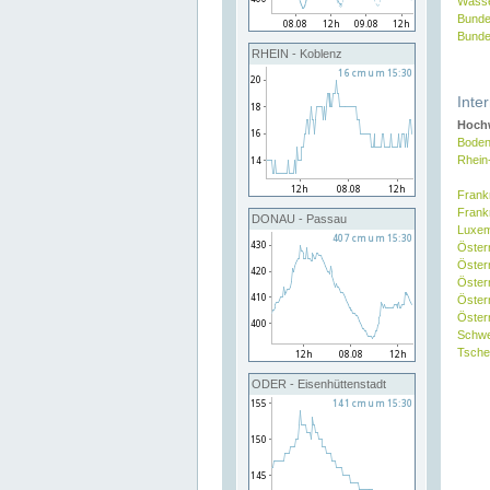
Wasse
Bunde
Bunde
RHEIN - Koblenz
Inte
Hochw
Boden
Rhein
Frank
Frank
DONAU - Passau
Luxe
Öster
Öster
Öster
Öster
Österr
Schw
Tsche
ODER - Eisenhüttenstadt