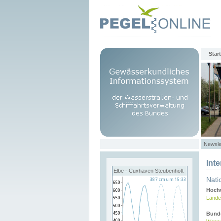
Start
Newsle
Int
Elbe - Cuxhaven Steubenhöft
Nati
Hochw
Lände
Bund