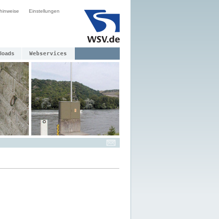
hinweise
Einstellungen
loads
Webservices