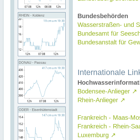
Bundesbehörden
RHEIN - Koblenz
Wasserstraßen- und Sc
Bundesamt für Seesch
Bundesanstalt für G
DONAU - Passau
Internationale Lin
Hochwasserinformat
Bodensee-Anlieger
↗
Rhein-Anlieger
↗
ODER - Eisenhüttenstadt
Frankreich - Maas-Mo
Frankreich - Rhein-Sa
Luxemburg
↗