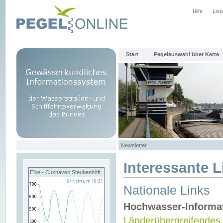
Hilfe
Link
Start
Pegelauswahl über Karte
Newsletter
Interessante L
Elbe - Cuxhaven Steubenhöft
Nationale Links
Hochwasser-Informa
Länderübergreifendes