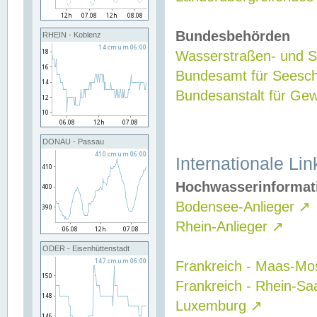
Bundesbehörden
RHEIN - Koblenz
Wasserstraßen- und Sc
Bundesamt für Seesch
Bundesanstalt für G
DONAU - Passau
Internationale Lin
Hochwasserinformat
Bodensee-Anlieger
↗
Rhein-Anlieger
↗
ODER - Eisenhüttenstadt
Frankreich - Maas-Mo
Frankreich - Rhein-Sa
Luxemburg
↗