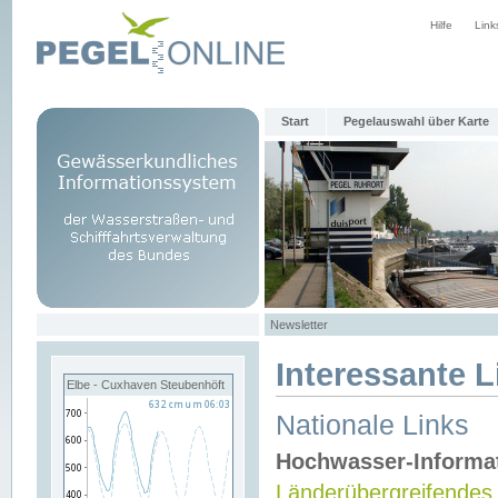
Hilfe
Link
Start
Pegelauswahl über Karte
Newsletter
Interessante L
Elbe - Cuxhaven Steubenhöft
Nationale Links
Hochwasser-Informa
Länderübergreifendes