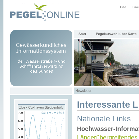
Hilfe
Link
Start
Pegelauswahl über Karte
Newsletter
Interessante L
Elbe - Cuxhaven Steubenhöft
Nationale Links
Hochwasser-Informa
Länderübergreifendes