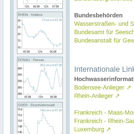
Bundesbehörden
RHEIN - Koblenz
Wasserstraßen- und Sc
Bundesamt für Seesch
Bundesanstalt für G
DONAU - Passau
Internationale Lin
Hochwasserinformat
Bodensee-Anlieger
↗
Rhein-Anlieger
↗
ODER - Eisenhüttenstadt
Frankreich - Maas-Mo
Frankreich - Rhein-Sa
Luxemburg
↗