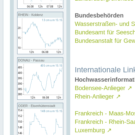
Bundesbehörden
RHEIN - Koblenz
Wasserstraßen- und Sc
Bundesamt für Seesch
Bundesanstalt für G
DONAU - Passau
Internationale Lin
Hochwasserinformat
Bodensee-Anlieger
↗
Rhein-Anlieger
↗
ODER - Eisenhüttenstadt
Frankreich - Maas-Mo
Frankreich - Rhein-Sa
Luxemburg
↗