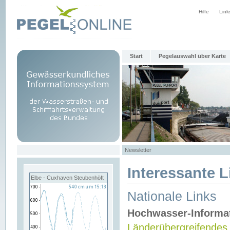
Hilfe
Link
Start
Pegelauswahl über Karte
Newsletter
Interessante L
Elbe - Cuxhaven Steubenhöft
Nationale Links
Hochwasser-Informa
Länderübergreifendes