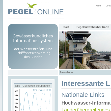
Hilfe
Link
Start
Pegelauswahl über Karte
Newsletter
Interessante L
Elbe - Cuxhaven Steubenhöft
Nationale Links
Hochwasser-Informa
Länderübergreifendes