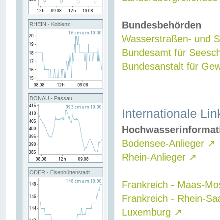
Bundesbehörden
RHEIN - Koblenz
Wasserstraßen- und Sc
Bundesamt für Seesch
Bundesanstalt für G
DONAU - Passau
Internationale Lin
Hochwasserinformat
Bodensee-Anlieger
↗
Rhein-Anlieger
↗
ODER - Eisenhüttenstadt
Frankreich - Maas-Mo
Frankreich - Rhein-Sa
Luxemburg
↗