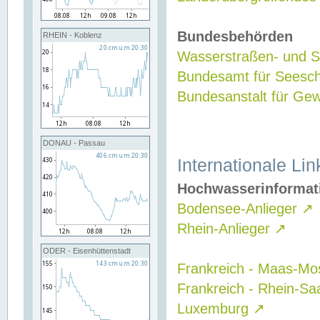
Bundesbehörden
RHEIN - Koblenz
Wasserstraßen- und Sc
Bundesamt für Seesch
Bundesanstalt für G
DONAU - Passau
Internationale Lin
Hochwasserinformat
Bodensee-Anlieger
↗
Rhein-Anlieger
↗
ODER - Eisenhüttenstadt
Frankreich - Maas-Mo
Frankreich - Rhein-Sa
Luxemburg
↗