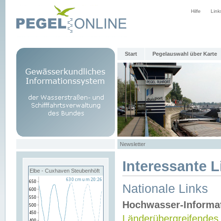
Hilfe
Link
Start
Pegelauswahl über Karte
Newsletter
Interessante L
Elbe - Cuxhaven Steubenhöft
Nationale Links
Hochwasser-Informa
Länderübergreifendes