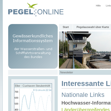
Hilfe
Link
Start
Pegelauswahl über Karte
Newsletter
Interessante L
Elbe - Cuxhaven Steubenhöft
Nationale Links
Hochwasser-Informa
Länderübergreifendes