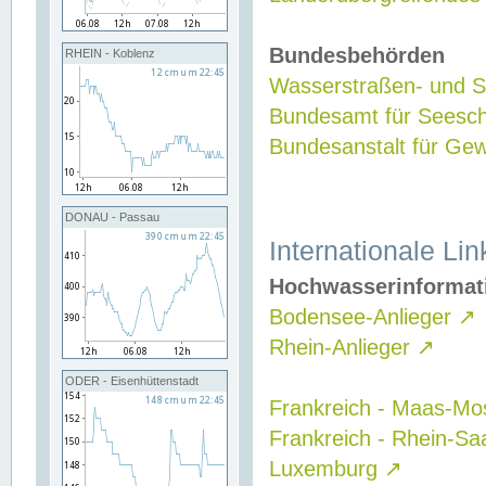
Bundesbehörden
RHEIN - Koblenz
Wasserstraßen- und Sc
Bundesamt für Seesch
Bundesanstalt für G
DONAU - Passau
Internationale Lin
Hochwasserinformat
Bodensee-Anlieger
↗
Rhein-Anlieger
↗
ODER - Eisenhüttenstadt
Frankreich - Maas-Mo
Frankreich - Rhein-Sa
Luxemburg
↗