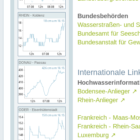
Bundesbehörden
RHEIN - Koblenz
Wasserstraßen- und Sc
Bundesamt für Seesch
Bundesanstalt für G
DONAU - Passau
Internationale Lin
Hochwasserinformat
Bodensee-Anlieger
↗
Rhein-Anlieger
↗
ODER - Eisenhüttenstadt
Frankreich - Maas-Mo
Frankreich - Rhein-Sa
Luxemburg
↗