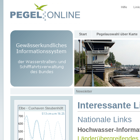
Hilfe
Link
Start
Pegelauswahl über Karte
Newsletter
Interessante L
Elbe - Cuxhaven Steubenhöft
Nationale Links
Hochwasser-Informa
Länderübergreifendes