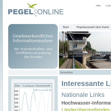
Hilfe
Link
Start
Pegelauswahl über Karte
Newsletter
Interessante L
Elbe - Cuxhaven Steubenhöft
Nationale Links
Hochwasser-Informa
Länderübergreifendes