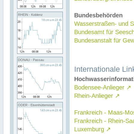
Bundesbehörden
RHEIN - Koblenz
Wasserstraßen- und Sc
Bundesamt für Seesch
Bundesanstalt für G
DONAU - Passau
Internationale Lin
Hochwasserinformat
Bodensee-Anlieger
↗
Rhein-Anlieger
↗
ODER - Eisenhüttenstadt
Frankreich - Maas-Mo
Frankreich - Rhein-Sa
Luxemburg
↗