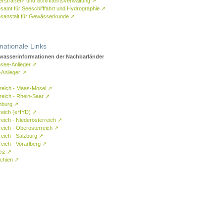
rstraßen- und Schifffahrtsverwaltung
↗
samt für Seeschifffahrt und Hydrographie
↗
sanstalt für Gewässerkunde
↗
rnationale Links
asserinformationen der Nachbarländer
see-Anlieger
↗
-Anlieger
↗
reich - Maas-Mosel
↗
reich - Rhein-Saar
↗
mburg
↗
reich (eHYD)
↗
reich - Niederösterreich
↗
reich - Oberösterreich
↗
reich - Salzburg
↗
eich - Vorarlberg
↗
eiz
↗
chien
↗