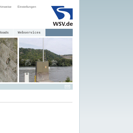
hinweise
Einstellungen
loads
Webservices