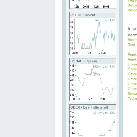
Wasse
Bunde
Bunde
RHEIN - Koblenz
Inte
Hochw
Boden
Rhein
Frank
Frank
DONAU - Passau
Luxe
Öster
Öster
Öster
Öster
Österr
Schw
Tsche
ODER - Eisenhüttenstadt