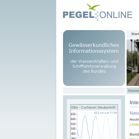
Start
Newsle
Int
Elbe - Cuxhaven Steubenhöft
Nati
Hochw
Lände
Bund