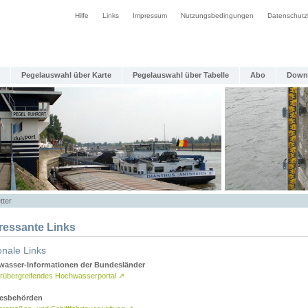
Hilfe
Links
Impressum
Nutzungsbedingungen
Datenschutz
Pegelauswahl über Karte
Pegelauswahl über Tabelle
Abo
Down
tter
eressante Links
onale Links
asser-Informationen der Bundesländer
rübergreifendes Hochwasserportal
↗
esbehörden