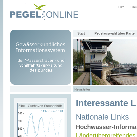
Hilfe
Link
Start
Pegelauswahl über Karte
Newsletter
Interessante L
Elbe - Cuxhaven Steubenhöft
Nationale Links
Hochwasser-Informa
Länderübergreifendes