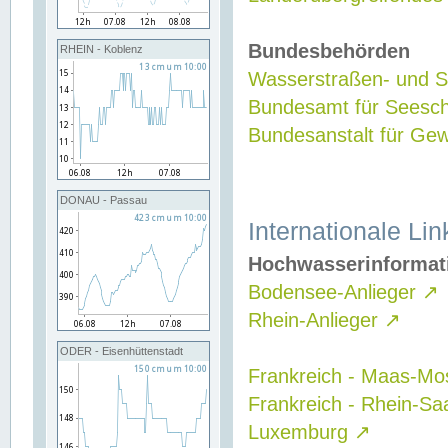
Bundesbehörden
RHEIN - Koblenz
Wasserstraßen- und Sc
Bundesamt für Seesch
Bundesanstalt für G
DONAU - Passau
Internationale Lin
Hochwasserinformat
Bodensee-Anlieger
↗
Rhein-Anlieger
↗
ODER - Eisenhüttenstadt
Frankreich - Maas-Mo
Frankreich - Rhein-Sa
Luxemburg
↗