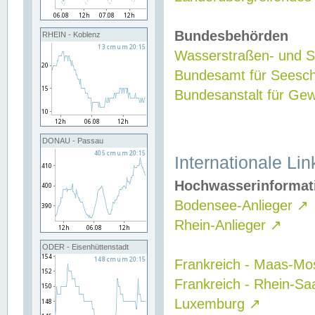
Bundesbehörden
RHEIN - Koblenz
Wasserstraßen- und Sc
Bundesamt für Seesch
Bundesanstalt für G
DONAU - Passau
Internationale Lin
Hochwasserinformat
Bodensee-Anlieger
↗
Rhein-Anlieger
↗
ODER - Eisenhüttenstadt
Frankreich - Maas-Mo
Frankreich - Rhein-Sa
Luxemburg
↗