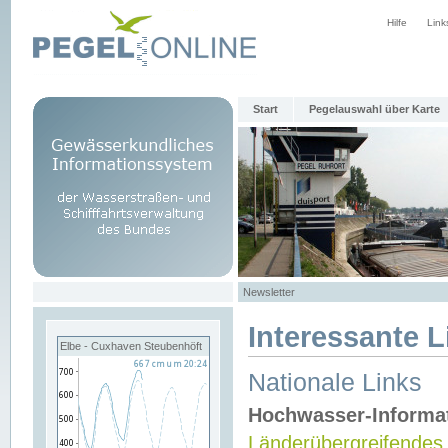
Hilfe
Link
Start
Pegelauswahl über Karte
Newsletter
Interessante L
Elbe - Cuxhaven Steubenhöft
Nationale Links
Hochwasser-Informa
Länderübergreifendes