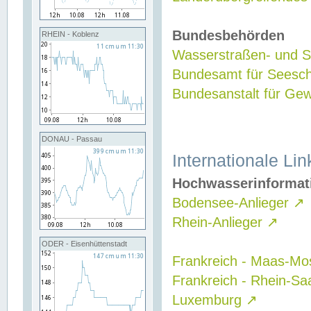
Bundesbehörden
RHEIN - Koblenz
Wasserstraßen- und Sc
Bundesamt für Seesch
Bundesanstalt für G
DONAU - Passau
Internationale Lin
Hochwasserinformat
Bodensee-Anlieger
↗
Rhein-Anlieger
↗
ODER - Eisenhüttenstadt
Frankreich - Maas-Mo
Frankreich - Rhein-Sa
Luxemburg
↗