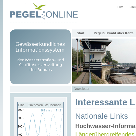
Hilfe
Link
Start
Pegelauswahl über Karte
Newsletter
Interessante L
Elbe - Cuxhaven Steubenhöft
Nationale Links
Hochwasser-Informa
Länderübergreifendes