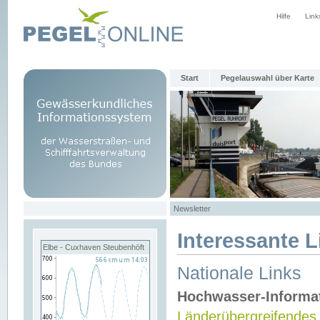
Hilfe
Link
Start
Pegelauswahl über Karte
Newsletter
Interessante L
Elbe - Cuxhaven Steubenhöft
Nationale Links
Hochwasser-Informa
Länderübergreifendes