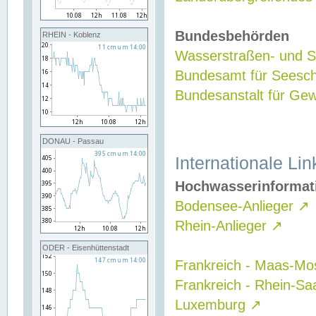
Bundesbehörden
RHEIN - Koblenz
Wasserstraßen- und Sc
Bundesamt für Seesch
Bundesanstalt für G
DONAU - Passau
Internationale Lin
Hochwasserinformat
Bodensee-Anlieger
↗
Rhein-Anlieger
↗
ODER - Eisenhüttenstadt
Frankreich - Maas-Mo
Frankreich - Rhein-Sa
Luxemburg
↗