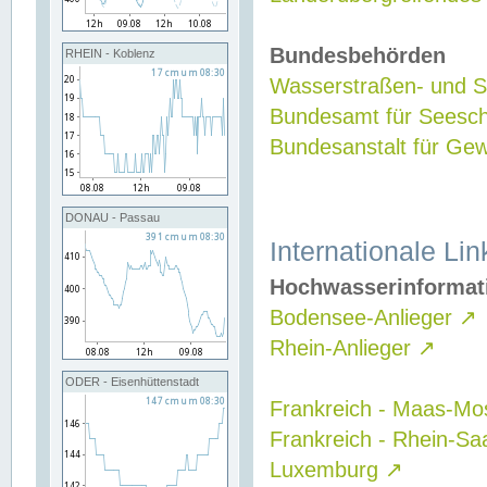
Bundesbehörden
RHEIN - Koblenz
Wasserstraßen- und Sc
Bundesamt für Seesch
Bundesanstalt für G
DONAU - Passau
Internationale Lin
Hochwasserinformat
Bodensee-Anlieger
↗
Rhein-Anlieger
↗
ODER - Eisenhüttenstadt
Frankreich - Maas-Mo
Frankreich - Rhein-Sa
Luxemburg
↗