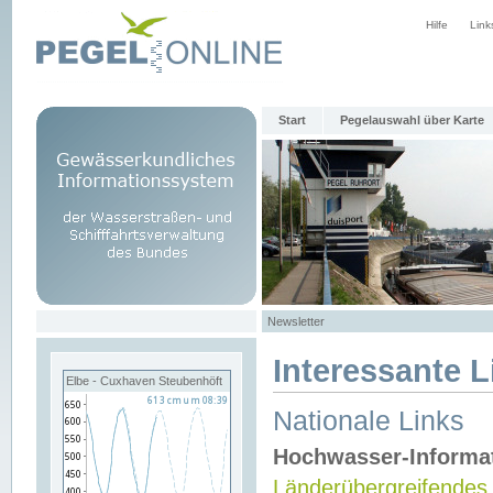
Hilfe
Link
Start
Pegelauswahl über Karte
Newsletter
Interessante L
Elbe - Cuxhaven Steubenhöft
Nationale Links
Hochwasser-Informa
Länderübergreifendes