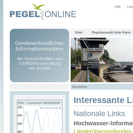
Hilfe
Link
Start
Pegelauswahl über Karte
Newsletter
Interessante L
Elbe - Cuxhaven Steubenhöft
Nationale Links
Hochwasser-Informa
Länderübergreifendes