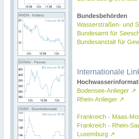
Bundesbehörden
RHEIN - Koblenz
Wasserstraßen- und Sc
Bundesamt für Seesch
Bundesanstalt für G
DONAU - Passau
Internationale Lin
Hochwasserinformat
Bodensee-Anlieger
↗
Rhein-Anlieger
↗
ODER - Eisenhüttenstadt
Frankreich - Maas-Mo
Frankreich - Rhein-Sa
Luxemburg
↗