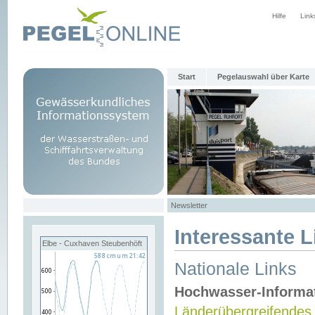
Hilfe
Link
Start
Pegelauswahl über Karte
Newsletter
Interessante L
Elbe - Cuxhaven Steubenhöft
Nationale Links
Hochwasser-Informa
Länderübergreifendes