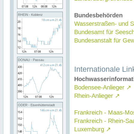
Bundesbehörden
RHEIN - Koblenz
Wasserstraßen- und Sc
Bundesamt für Seesch
Bundesanstalt für G
DONAU - Passau
Internationale Lin
Hochwasserinformat
Bodensee-Anlieger
↗
Rhein-Anlieger
↗
ODER - Eisenhüttenstadt
Frankreich - Maas-Mo
Frankreich - Rhein-Sa
Luxemburg
↗