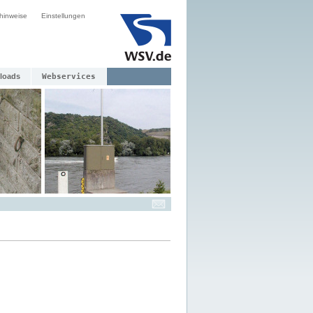
hinweise
Einstellungen
loads
Webservices