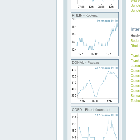
Wasse
Bunde
Bunde
RHEIN - Koblenz
Inte
Hochw
Boden
Rhein
Frank
Frank
DONAU - Passau
Luxe
Öster
Öster
Öster
Öster
Österr
Schw
Tsche
ODER - Eisenhüttenstadt