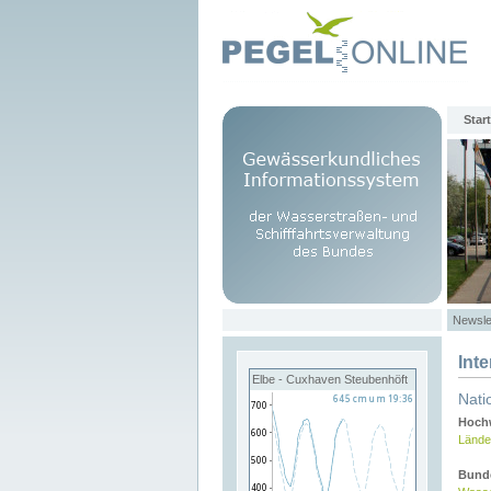
Start
Newsle
Int
Elbe - Cuxhaven Steubenhöft
Nati
Hochw
Lände
Bund