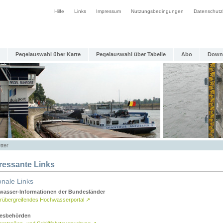
Hilfe
Links
Impressum
Nutzungsbedingungen
Datenschutz
Pegelauswahl über Karte
Pegelauswahl über Tabelle
Abo
Down
tter
eressante Links
onale Links
asser-Informationen der Bundesländer
rübergreifendes Hochwasserportal
↗
esbehörden