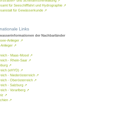
rstraßen- und Schifffahrtsverwaltung
↗
samt für Seeschifffahrt und Hydrographie
↗
sanstalt für Gewässerkunde
↗
rnationale Links
asserinformationen der Nachbarländer
see-Anlieger
↗
-Anlieger
↗
reich - Maas-Mosel
↗
reich - Rhein-Saar
↗
mburg
↗
reich (eHYD)
↗
reich - Niederösterreich
↗
reich - Oberösterreich
↗
reich - Salzburg
↗
eich - Vorarlberg
↗
eiz
↗
chien
↗