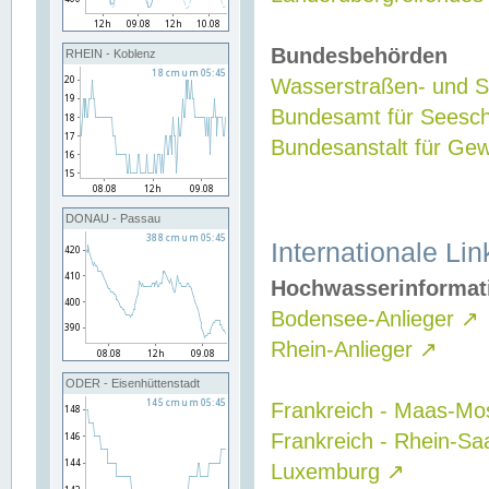
Bundesbehörden
RHEIN - Koblenz
Wasserstraßen- und Sc
Bundesamt für Seesch
Bundesanstalt für G
DONAU - Passau
Internationale Lin
Hochwasserinformat
Bodensee-Anlieger
↗
Rhein-Anlieger
↗
ODER - Eisenhüttenstadt
Frankreich - Maas-Mo
Frankreich - Rhein-Sa
Luxemburg
↗