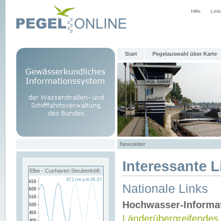
Hilfe
Link
Start
Pegelauswahl über Karte
Newsletter
Interessante L
Elbe - Cuxhaven Steubenhöft
Nationale Links
Hochwasser-Informa
Länderübergreifendes