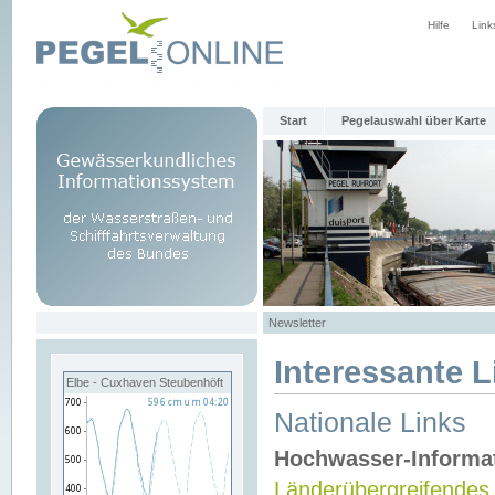
Hilfe
Link
Start
Pegelauswahl über Karte
Newsletter
Interessante L
Elbe - Cuxhaven Steubenhöft
Nationale Links
Hochwasser-Informa
Länderübergreifendes