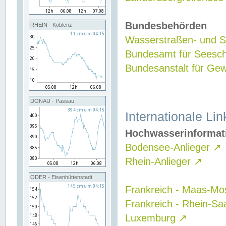
Bundesbehörden
RHEIN - Koblenz
Wasserstraßen- und Sc
Bundesamt für Seesch
Bundesanstalt für G
DONAU - Passau
Internationale Lin
Hochwasserinformat
Bodensee-Anlieger
↗
Rhein-Anlieger
↗
ODER - Eisenhüttenstadt
Frankreich - Maas-Mo
Frankreich - Rhein-Sa
Luxemburg
↗