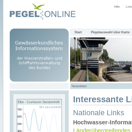
Hilfe
Link
Start
Pegelauswahl über Karte
Newsletter
Interessante L
Elbe - Cuxhaven Steubenhöft
Nationale Links
Hochwasser-Informa
Länderübergreifendes