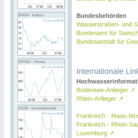
Bundesbehörden
RHEIN - Koblenz
Wasserstraßen- und Sc
Bundesamt für Seesch
Bundesanstalt für G
DONAU - Passau
Internationale Lin
Hochwasserinformat
Bodensee-Anlieger
↗
Rhein-Anlieger
↗
ODER - Eisenhüttenstadt
Frankreich - Maas-Mo
Frankreich - Rhein-Sa
Luxemburg
↗