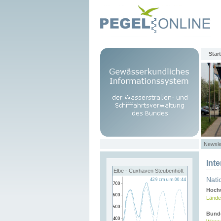
Start
Newsle
Int
Elbe - Cuxhaven Steubenhöft
Nati
Hochw
Lände
Bund