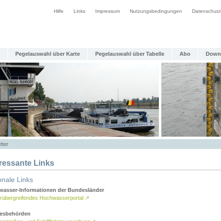
Hilfe
Links
Impressum
Nutzungsbedingungen
Datenschutz
Pegelauswahl über Karte
Pegelauswahl über Tabelle
Abo
Down
tter
eressante Links
onale Links
asser-Informationen der Bundesländer
rübergreifendes Hochwasserportal
↗
esbehörden