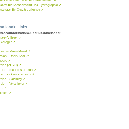
rstraßen- und Schifffahrtsverwaltung
↗
samt für Seeschifffahrt und Hydrographie
↗
sanstalt für Gewässerkunde
↗
rnationale Links
asserinformationen der Nachbarländer
see-Anlieger
↗
-Anlieger
↗
reich - Maas-Mosel
↗
reich - Rhein-Saar
↗
mburg
↗
reich (eHYD)
↗
reich - Niederösterreich
↗
reich - Oberösterreich
↗
reich - Salzburg
↗
eich - Vorarlberg
↗
eiz
↗
chien
↗