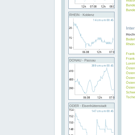
Wasse
Bunde
Bunde
RHEIN - Koblenz
Inte
Hochw
Boden
Rhein
Frank
Frank
DONAU - Passau
Luxe
Öster
Öster
Öster
Öster
Österr
Schw
Tsche
ODER - Eisenhüttenstadt