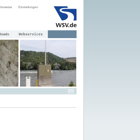
hinweise
Einstellungen
loads
Webservices