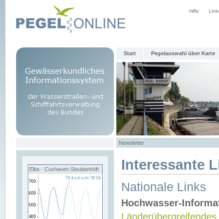
Hilfe
Link
Start
Pegelauswahl über Karte
Newsletter
Interessante L
Elbe - Cuxhaven Steubenhöft
Nationale Links
Hochwasser-Informa
Länderübergreifendes