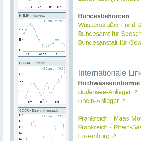
Bundesbehörden
RHEIN - Koblenz
Wasserstraßen- und Sc
Bundesamt für Seesch
Bundesanstalt für G
DONAU - Passau
Internationale Lin
Hochwasserinformat
Bodensee-Anlieger
↗
Rhein-Anlieger
↗
ODER - Eisenhüttenstadt
Frankreich - Maas-Mo
Frankreich - Rhein-Sa
Luxemburg
↗