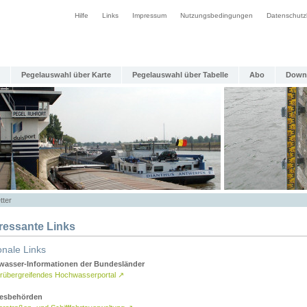
Hilfe
Links
Impressum
Nutzungsbedingungen
Datenschutz
Pegelauswahl über Karte
Pegelauswahl über Tabelle
Abo
Down
tter
eressante Links
onale Links
asser-Informationen der Bundesländer
rübergreifendes Hochwasserportal
↗
esbehörden