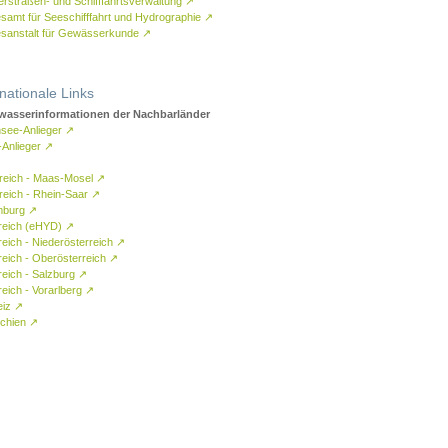
rstraßen- und Schifffahrtsverwaltung
↗
samt für Seeschifffahrt und Hydrographie
↗
sanstalt für Gewässerkunde
↗
rnationale Links
asserinformationen der Nachbarländer
see-Anlieger
↗
-Anlieger
↗
reich - Maas-Mosel
↗
reich - Rhein-Saar
↗
mburg
↗
reich (eHYD)
↗
reich - Niederösterreich
↗
reich - Oberösterreich
↗
reich - Salzburg
↗
eich - Vorarlberg
↗
eiz
↗
chien
↗