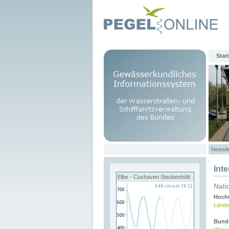
Start
Newsle
Int
Elbe - Cuxhaven Steubenhöft
Nati
Hochw
Lände
Bund