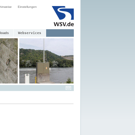
hinweise
Einstellungen
loads
Webservices