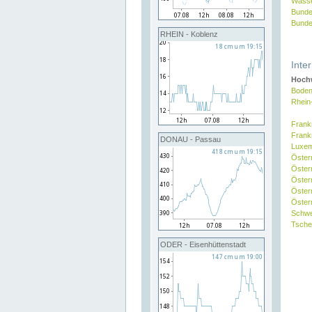
Wasse
Bunde
Bunde
RHEIN - Koblenz
Inte
Hochw
Boden
Rhein
Frank
Frank
DONAU - Passau
Luxe
Öster
Öster
Öster
Öster
Österr
Schw
Tsche
ODER - Eisenhüttenstadt