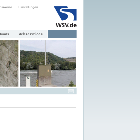
hinweise
Einstellungen
loads
Webservices