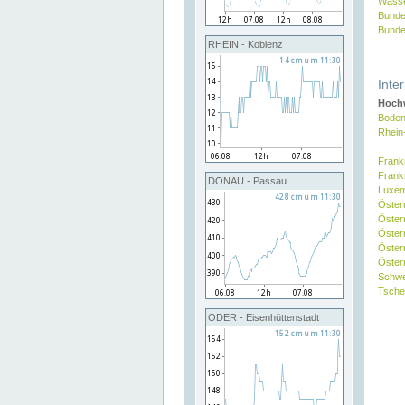
Wasse
Bunde
Bunde
RHEIN - Koblenz
Inte
Hochw
Boden
Rhein
Frank
Frank
DONAU - Passau
Luxe
Öster
Öster
Öster
Öster
Österr
Schw
Tsche
ODER - Eisenhüttenstadt