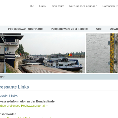
Hilfe
Links
Impressum
Nutzungsbedingungen
Datenschutz
Pegelauswahl über Karte
Pegelauswahl über Tabelle
Abo
Down
tter
eressante Links
onale Links
asser-Informationen der Bundesländer
rübergreifendes Hochwasserportal
↗
esbehörden