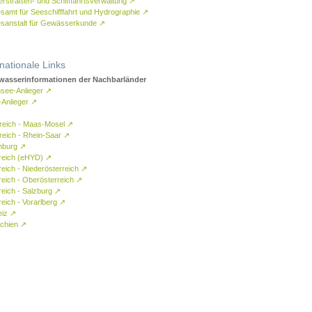
rstraßen- und Schifffahrtsverwaltung
↗
samt für Seeschifffahrt und Hydrographie
↗
sanstalt für Gewässerkunde
↗
rnationale Links
asserinformationen der Nachbarländer
see-Anlieger
↗
-Anlieger
↗
reich - Maas-Mosel
↗
reich - Rhein-Saar
↗
mburg
↗
reich (eHYD)
↗
reich - Niederösterreich
↗
reich - Oberösterreich
↗
reich - Salzburg
↗
eich - Vorarlberg
↗
eiz
↗
chien
↗