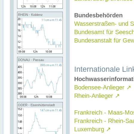
Bundesbehörden
RHEIN - Koblenz
Wasserstraßen- und Sc
Bundesamt für Seesch
Bundesanstalt für G
DONAU - Passau
Internationale Lin
Hochwasserinformat
Bodensee-Anlieger
↗
Rhein-Anlieger
↗
ODER - Eisenhüttenstadt
Frankreich - Maas-Mo
Frankreich - Rhein-Sa
Luxemburg
↗