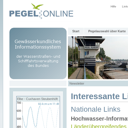
Hilfe
Link
Start
Pegelauswahl über Karte
Newsletter
Interessante L
Elbe - Cuxhaven Steubenhöft
Nationale Links
Hochwasser-Informa
Länderübergreifendes