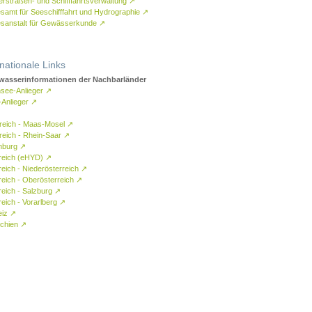
rstraßen- und Schifffahrtsverwaltung
↗
samt für Seeschifffahrt und Hydrographie
↗
sanstalt für Gewässerkunde
↗
rnationale Links
asserinformationen der Nachbarländer
see-Anlieger
↗
-Anlieger
↗
reich - Maas-Mosel
↗
reich - Rhein-Saar
↗
mburg
↗
reich (eHYD)
↗
reich - Niederösterreich
↗
reich - Oberösterreich
↗
reich - Salzburg
↗
eich - Vorarlberg
↗
eiz
↗
chien
↗