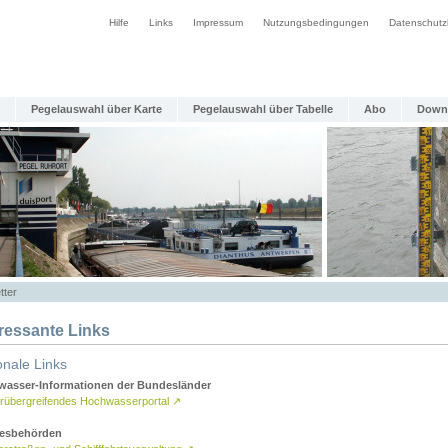
Hilfe
Links
Impressum
Nutzungsbedingungen
Datenschutz
Pegelauswahl über Karte
Pegelauswahl über Tabelle
Abo
Down
tter
eressante Links
onale Links
asser-Informationen der Bundesländer
rübergreifendes Hochwasserportal
↗
esbehörden