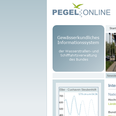
Start
Newsle
Int
Elbe - Cuxhaven Steubenhöft
Nati
Hochw
Lände
Bund