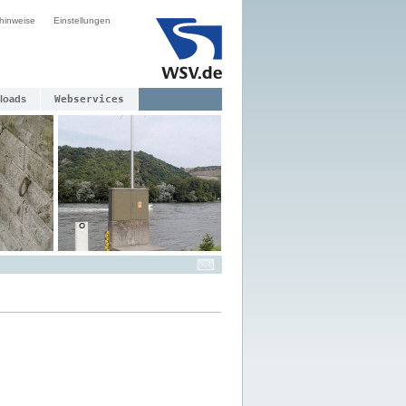
hinweise
Einstellungen
loads
Webservices