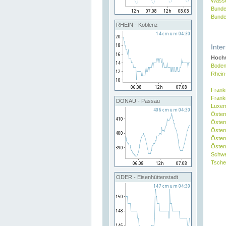
Wasse
Bunde
Bunde
RHEIN - Koblenz
Inte
Hochw
Boden
Rhein
Frank
Frank
DONAU - Passau
Luxe
Öster
Öster
Öster
Öster
Österr
Schw
Tsche
ODER - Eisenhüttenstadt