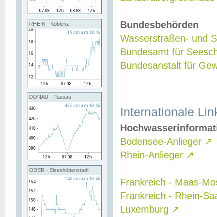
Bundesbehörden
RHEIN - Koblenz
Wasserstraßen- und Sc
Bundesamt für Seesch
Bundesanstalt für G
DONAU - Passau
Internationale Lin
Hochwasserinformat
Bodensee-Anlieger
↗
Rhein-Anlieger
↗
ODER - Eisenhüttenstadt
Frankreich - Maas-Mo
Frankreich - Rhein-Sa
Luxemburg
↗