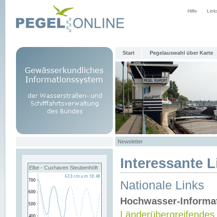
Hilfe
Link
Start
Pegelauswahl über Karte
Newsletter
Interessante L
Elbe - Cuxhaven Steubenhöft
Nationale Links
Hochwasser-Informa
Länderübergreifendes