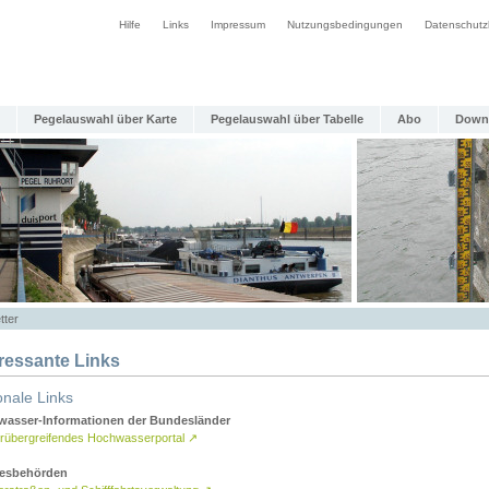
Hilfe
Links
Impressum
Nutzungsbedingungen
Datenschutz
Pegelauswahl über Karte
Pegelauswahl über Tabelle
Abo
Down
tter
eressante Links
onale Links
asser-Informationen der Bundesländer
rübergreifendes Hochwasserportal
↗
esbehörden