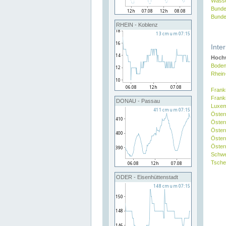
Wasse
Bunde
Bunde
RHEIN - Koblenz
Inte
Hochw
Boden
Rhein
Frank
Frank
DONAU - Passau
Luxe
Öster
Öster
Öster
Öster
Österr
Schw
Tsche
ODER - Eisenhüttenstadt