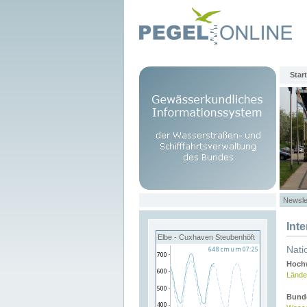
Start
Newsle
Int
Elbe - Cuxhaven Steubenhöft
Nati
Hochw
Lände
Bund