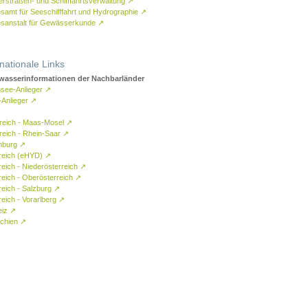
rstraßen- und Schifffahrtsverwaltung
↗
samt für Seeschifffahrt und Hydrographie
↗
sanstalt für Gewässerkunde
↗
rnationale Links
asserinformationen der Nachbarländer
see-Anlieger
↗
-Anlieger
↗
reich - Maas-Mosel
↗
reich - Rhein-Saar
↗
mburg
↗
reich (eHYD)
↗
reich - Niederösterreich
↗
reich - Oberösterreich
↗
reich - Salzburg
↗
eich - Vorarlberg
↗
eiz
↗
chien
↗