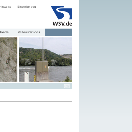
hinweise
Einstellungen
loads
Webservices