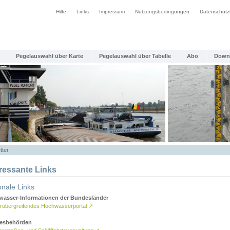
Hilfe
Links
Impressum
Nutzungsbedingungen
Datenschutz
Pegelauswahl über Karte
Pegelauswahl über Tabelle
Abo
Down
tter
eressante Links
onale Links
asser-Informationen der Bundesländer
rübergreifendes Hochwasserportal
↗
esbehörden