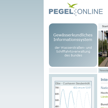
Start
Newsle
Int
Elbe - Cuxhaven Steubenhöft
Nati
Hochw
Lände
Bund