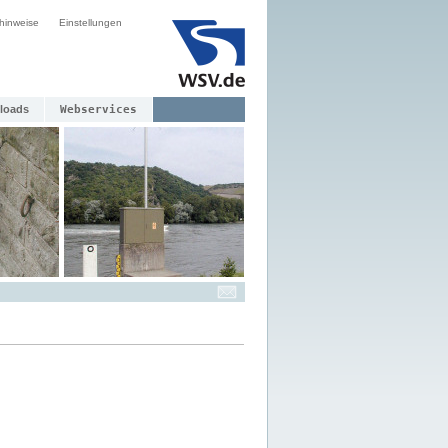
hinweise
Einstellungen
loads
Webservices