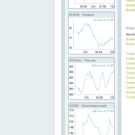
Wasse
Bunde
Bunde
RHEIN - Koblenz
Inte
Hochw
Boden
Rhein
Frank
Frank
DONAU - Passau
Luxe
Öster
Öster
Öster
Öster
Österr
Schw
Tsche
ODER - Eisenhüttenstadt