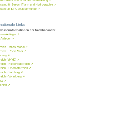
rstraßen- und Schifffahrtsverwaltung
↗
samt für Seeschifffahrt und Hydrographie
↗
sanstalt für Gewässerkunde
↗
rnationale Links
asserinformationen der Nachbarländer
see-Anlieger
↗
-Anlieger
↗
reich - Maas-Mosel
↗
reich - Rhein-Saar
↗
mburg
↗
reich (eHYD)
↗
reich - Niederösterreich
↗
reich - Oberösterreich
↗
reich - Salzburg
↗
eich - Vorarlberg
↗
eiz
↗
chien
↗