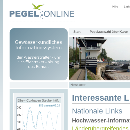
Hilfe
Link
Start
Pegelauswahl über Karte
Newsletter
Interessante L
Elbe - Cuxhaven Steubenhöft
Nationale Links
Hochwasser-Informa
Länderübergreifendes