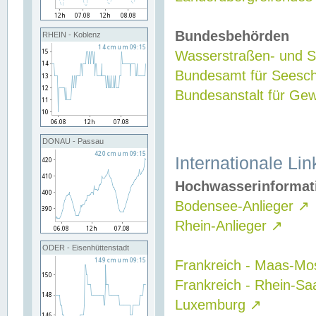
Bundesbehörden
RHEIN - Koblenz
Wasserstraßen- und Sc
Bundesamt für Seesch
Bundesanstalt für G
DONAU - Passau
Internationale Lin
Hochwasserinformat
Bodensee-Anlieger
↗
Rhein-Anlieger
↗
ODER - Eisenhüttenstadt
Frankreich - Maas-Mo
Frankreich - Rhein-Sa
Luxemburg
↗