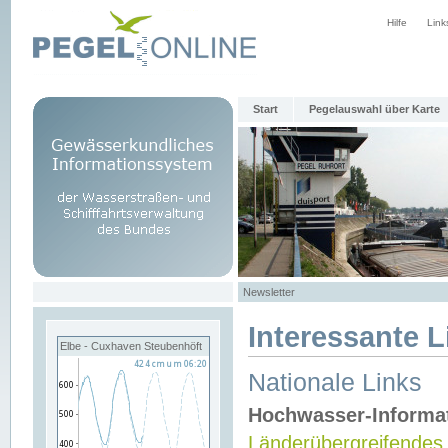
Hilfe
Link
Start
Pegelauswahl über Karte
Newsletter
Interessante L
Elbe - Cuxhaven Steubenhöft
Nationale Links
Hochwasser-Informa
Länderübergreifendes