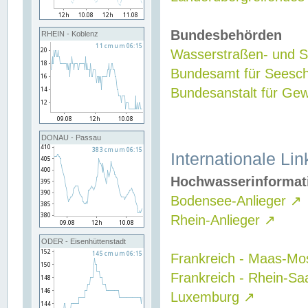
Bundesbehörden
RHEIN - Koblenz
Wasserstraßen- und Sc
Bundesamt für Seesch
Bundesanstalt für G
DONAU - Passau
Internationale Lin
Hochwasserinformat
Bodensee-Anlieger
↗
Rhein-Anlieger
↗
ODER - Eisenhüttenstadt
Frankreich - Maas-Mo
Frankreich - Rhein-Sa
Luxemburg
↗