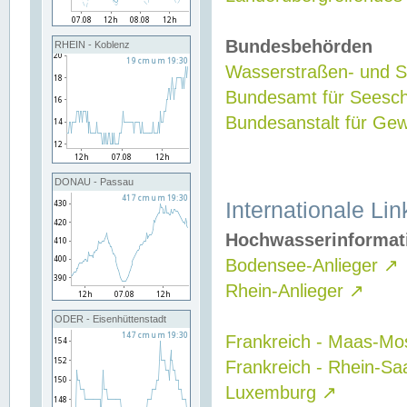
Bundesbehörden
RHEIN - Koblenz
Wasserstraßen- und Sc
Bundesamt für Seesch
Bundesanstalt für G
DONAU - Passau
Internationale Lin
Hochwasserinformat
Bodensee-Anlieger
↗
Rhein-Anlieger
↗
ODER - Eisenhüttenstadt
Frankreich - Maas-Mo
Frankreich - Rhein-Sa
Luxemburg
↗