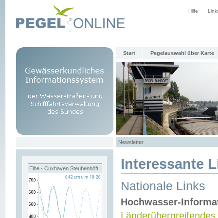
Hilfe
Link
Start
Pegelauswahl über Karte
Newsletter
Interessante L
Elbe - Cuxhaven Steubenhöft
Nationale Links
Hochwasser-Informa
Länderübergreifendes