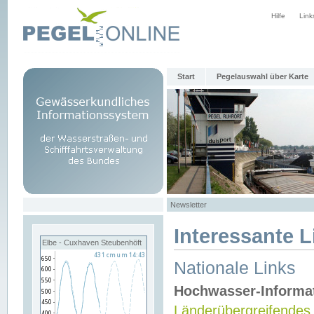
Hilfe
Link
Start
Pegelauswahl über Karte
Newsletter
Interessante L
Elbe - Cuxhaven Steubenhöft
Nationale Links
Hochwasser-Informa
Länderübergreifendes