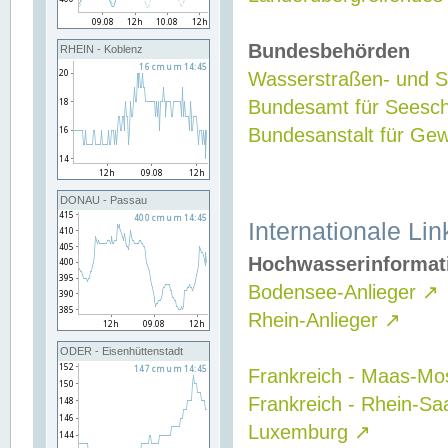
Bundesbehörden
RHEIN - Koblenz
Wasserstraßen- und Sc
Bundesamt für Seesch
Bundesanstalt für G
DONAU - Passau
Internationale Lin
Hochwasserinformat
Bodensee-Anlieger
↗
Rhein-Anlieger
↗
ODER - Eisenhüttenstadt
Frankreich - Maas-Mo
Frankreich - Rhein-Sa
Luxemburg
↗