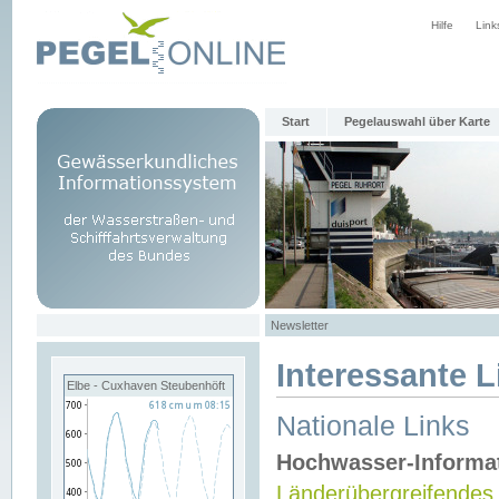
Hilfe
Link
Start
Pegelauswahl über Karte
Newsletter
Interessante L
Elbe - Cuxhaven Steubenhöft
Nationale Links
Hochwasser-Informa
Länderübergreifendes