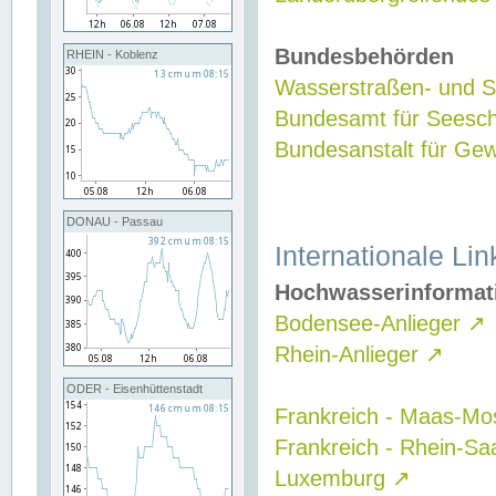
Bundesbehörden
RHEIN - Koblenz
Wasserstraßen- und Sc
Bundesamt für Seesch
Bundesanstalt für G
DONAU - Passau
Internationale Lin
Hochwasserinformat
Bodensee-Anlieger
↗
Rhein-Anlieger
↗
ODER - Eisenhüttenstadt
Frankreich - Maas-Mo
Frankreich - Rhein-Sa
Luxemburg
↗