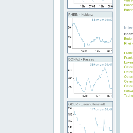
Wasse
Bunde
Bunde
RHEIN - Koblenz
Inte
Hochw
Boden
Rhein
Frank
Frank
DONAU - Passau
Luxe
Öster
Öster
Öster
Öster
Österr
Schw
Tsche
ODER - Eisenhüttenstadt