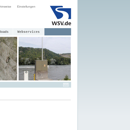
hinweise
Einstellungen
loads
Webservices