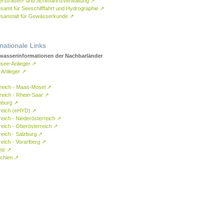
rstraßen- und Schifffahrtsverwaltung
↗
samt für Seeschifffahrt und Hydrographie
↗
sanstalt für Gewässerkunde
↗
rnationale Links
asserinformationen der Nachbarländer
see-Anlieger
↗
-Anlieger
↗
reich - Maas-Mosel
↗
reich - Rhein-Saar
↗
mburg
↗
reich (eHYD)
↗
reich - Niederösterreich
↗
reich - Oberösterreich
↗
reich - Salzburg
↗
eich - Vorarlberg
↗
eiz
↗
chien
↗