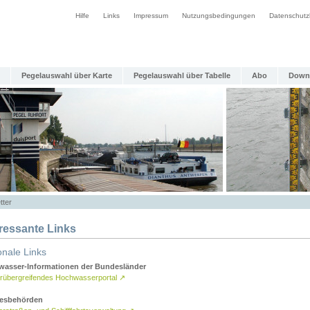
Hilfe
Links
Impressum
Nutzungsbedingungen
Datenschutz
Pegelauswahl über Karte
Pegelauswahl über Tabelle
Abo
Down
tter
eressante Links
onale Links
asser-Informationen der Bundesländer
rübergreifendes Hochwasserportal
↗
esbehörden