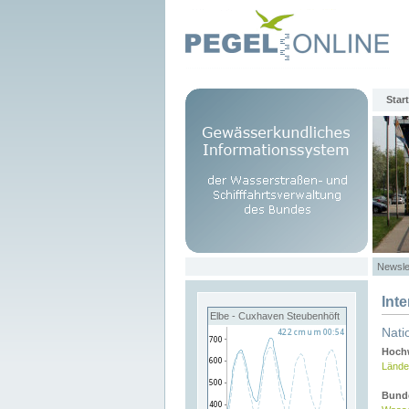
Start
Newsle
Int
Elbe - Cuxhaven Steubenhöft
Nati
Hochw
Lände
Bund