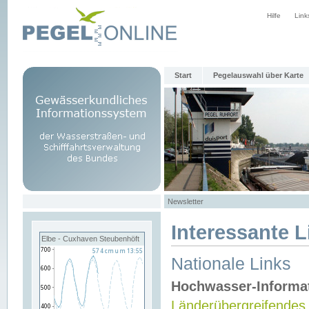
Hilfe
Link
Start
Pegelauswahl über Karte
Newsletter
Interessante L
Elbe - Cuxhaven Steubenhöft
Nationale Links
Hochwasser-Informa
Länderübergreifendes