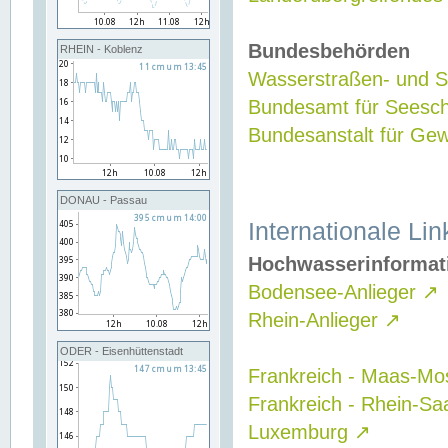
Bundesbehörden
RHEIN - Koblenz
Wasserstraßen- und Sc
Bundesamt für Seesch
Bundesanstalt für G
DONAU - Passau
Internationale Lin
Hochwasserinformat
Bodensee-Anlieger
↗
Rhein-Anlieger
↗
ODER - Eisenhüttenstadt
Frankreich - Maas-Mo
Frankreich - Rhein-Sa
Luxemburg
↗