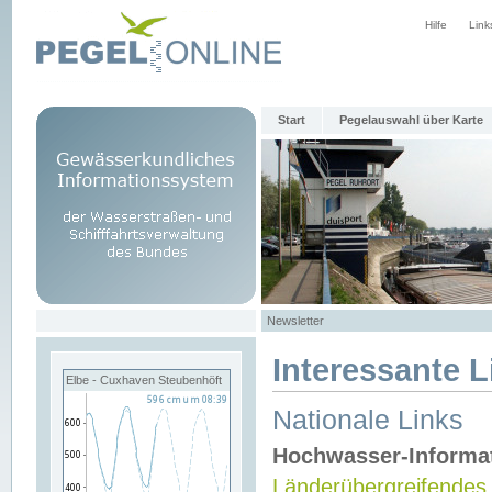
Hilfe
Link
Start
Pegelauswahl über Karte
Newsletter
Interessante L
Elbe - Cuxhaven Steubenhöft
Nationale Links
Hochwasser-Informa
Länderübergreifendes