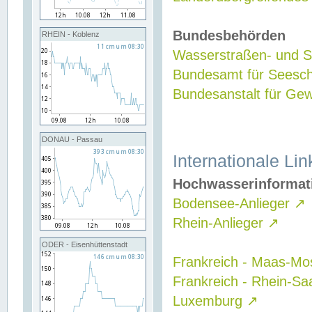
Bundesbehörden
RHEIN - Koblenz
Wasserstraßen- und Sc
Bundesamt für Seesch
Bundesanstalt für G
DONAU - Passau
Internationale Lin
Hochwasserinformat
Bodensee-Anlieger
↗
Rhein-Anlieger
↗
ODER - Eisenhüttenstadt
Frankreich - Maas-Mo
Frankreich - Rhein-Sa
Luxemburg
↗