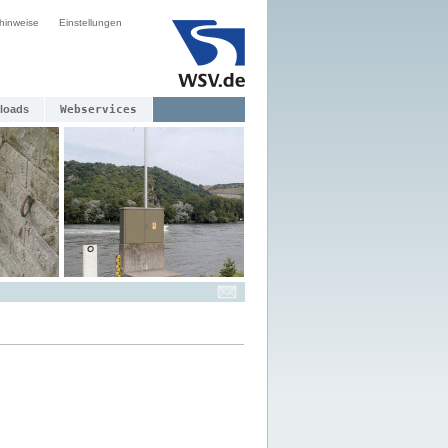
hinweise
Einstellungen
loads
Webservices