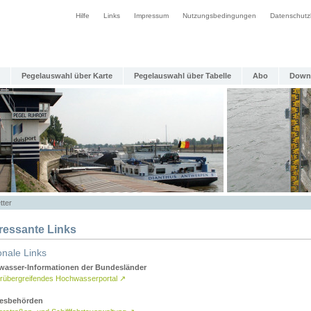
Hilfe
Links
Impressum
Nutzungsbedingungen
Datenschutz
Pegelauswahl über Karte
Pegelauswahl über Tabelle
Abo
Down
tter
eressante Links
onale Links
asser-Informationen der Bundesländer
rübergreifendes Hochwasserportal
↗
esbehörden