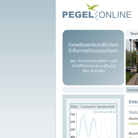
Start
Newsle
Int
Elbe - Cuxhaven Steubenhöft
Nati
Hochw
Lände
Bund