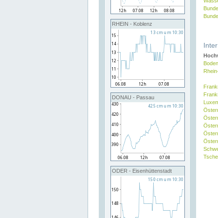
Wasse
Bunde
Bunde
RHEIN - Koblenz
Inte
Hochw
Boden
Rhein
Frank
Frank
DONAU - Passau
Luxe
Öster
Öster
Öster
Öster
Österr
Schw
Tsche
ODER - Eisenhüttenstadt