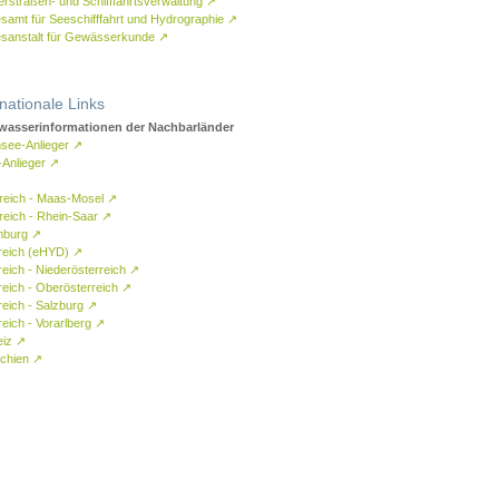
rstraßen- und Schifffahrtsverwaltung
↗
samt für Seeschifffahrt und Hydrographie
↗
sanstalt für Gewässerkunde
↗
rnationale Links
asserinformationen der Nachbarländer
see-Anlieger
↗
-Anlieger
↗
reich - Maas-Mosel
↗
reich - Rhein-Saar
↗
mburg
↗
reich (eHYD)
↗
reich - Niederösterreich
↗
reich - Oberösterreich
↗
reich - Salzburg
↗
eich - Vorarlberg
↗
eiz
↗
chien
↗