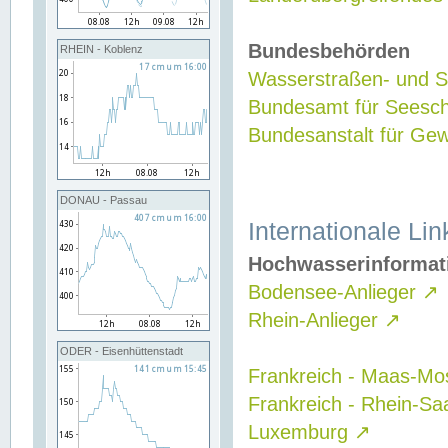
Bundesbehörden
RHEIN - Koblenz
Wasserstraßen- und Sc
Bundesamt für Seesch
Bundesanstalt für G
DONAU - Passau
Internationale Lin
Hochwasserinformat
Bodensee-Anlieger
↗
Rhein-Anlieger
↗
ODER - Eisenhüttenstadt
Frankreich - Maas-Mo
Frankreich - Rhein-Sa
Luxemburg
↗