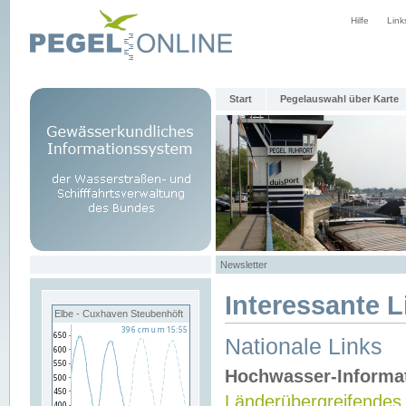
Hilfe
Link
Start
Pegelauswahl über Karte
Newsletter
Interessante L
Elbe - Cuxhaven Steubenhöft
Nationale Links
Hochwasser-Informa
Länderübergreifendes