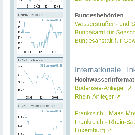
Bundesbehörden
RHEIN - Koblenz
Wasserstraßen- und Sc
Bundesamt für Seesch
Bundesanstalt für G
DONAU - Passau
Internationale Lin
Hochwasserinformat
Bodensee-Anlieger
↗
Rhein-Anlieger
↗
ODER - Eisenhüttenstadt
Frankreich - Maas-Mo
Frankreich - Rhein-Sa
Luxemburg
↗