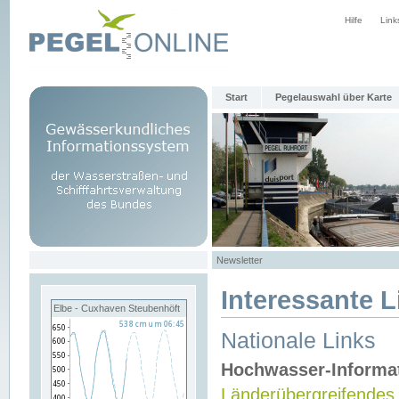
Hilfe
Link
Start
Pegelauswahl über Karte
Newsletter
Interessante L
Elbe - Cuxhaven Steubenhöft
Nationale Links
Hochwasser-Informa
Länderübergreifendes