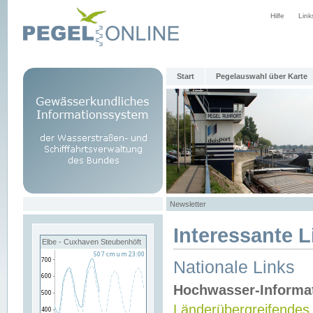
Hilfe
Link
Start
Pegelauswahl über Karte
Newsletter
Interessante L
Elbe - Cuxhaven Steubenhöft
Nationale Links
Hochwasser-Informa
Länderübergreifendes