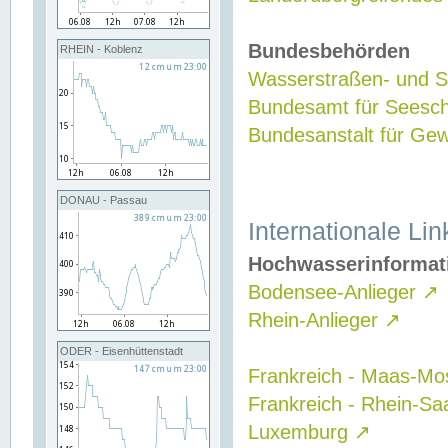
Bundesbehörden
RHEIN - Koblenz
Wasserstraßen- und Sc
Bundesamt für Seesch
Bundesanstalt für G
DONAU - Passau
Internationale Lin
Hochwasserinformat
Bodensee-Anlieger
↗
Rhein-Anlieger
↗
ODER - Eisenhüttenstadt
Frankreich - Maas-Mo
Frankreich - Rhein-Sa
Luxemburg
↗