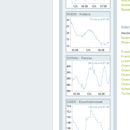
Wasse
Bunde
Bunde
RHEIN - Koblenz
Inte
Hochw
Boden
Rhein
Frank
Frank
DONAU - Passau
Luxe
Öster
Öster
Öster
Öster
Österr
Schw
Tsche
ODER - Eisenhüttenstadt