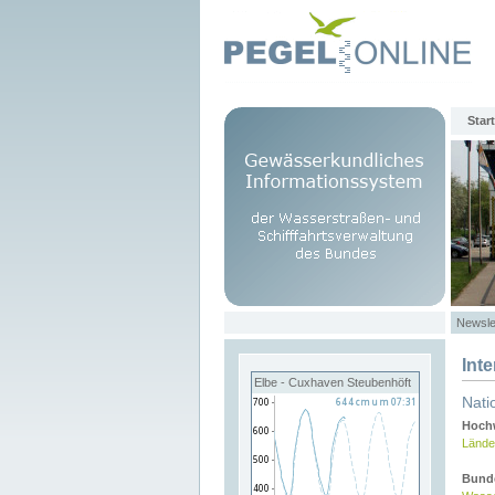
Start
Newsle
Int
Elbe - Cuxhaven Steubenhöft
Nati
Hochw
Lände
Bund