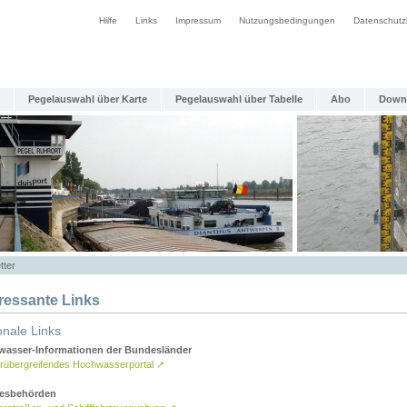
Hilfe
Links
Impressum
Nutzungsbedingungen
Datenschutz
Pegelauswahl über Karte
Pegelauswahl über Tabelle
Abo
Down
tter
eressante Links
onale Links
asser-Informationen der Bundesländer
rübergreifendes Hochwasserportal
↗
esbehörden