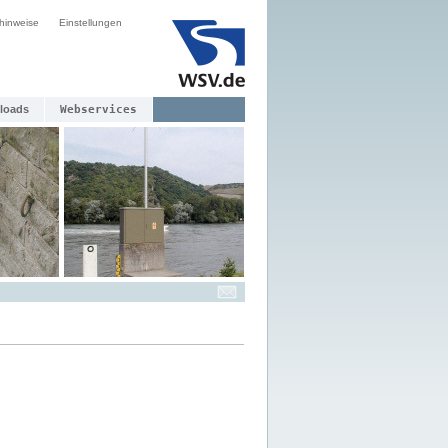
hinweise
Einstellungen
loads
Webservices