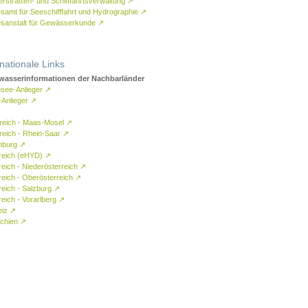
rstraßen- und Schifffahrtsverwaltung
↗
samt für Seeschifffahrt und Hydrographie
↗
sanstalt für Gewässerkunde
↗
rnationale Links
asserinformationen der Nachbarländer
see-Anlieger
↗
-Anlieger
↗
reich - Maas-Mosel
↗
reich - Rhein-Saar
↗
mburg
↗
reich (eHYD)
↗
reich - Niederösterreich
↗
reich - Oberösterreich
↗
reich - Salzburg
↗
eich - Vorarlberg
↗
eiz
↗
chien
↗